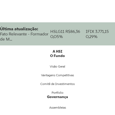
Última atualização:
HSLG11
R$86,36
IFIX
3.771,15
Fato Relevante - Formador
0,05%
0,29%
de M...
A HSI
O Fundo
Visão Geral
Vantagens Competitivas
Comitê de Investimentos
Portfolio
Governança
Assembleias