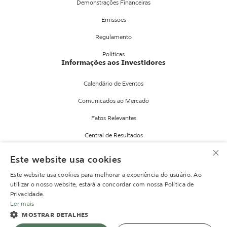
Demonstrações Financeiras
Emissões
Regulamento
Políticas
Informações aos Investidores
Calendário de Eventos
Comunicados ao Mercado
Fatos Relevantes
Central de Resultados
×
Informes
Este website usa cookies
Serviços RI
Este website usa cookies para melhorar a experiência do usuário. Ao
Fale com RI
utilizar o nosso website, estará a concordar com nossa Política de
Privacidade.
Mailing
Ler mais
MOSTRAR DETALHES